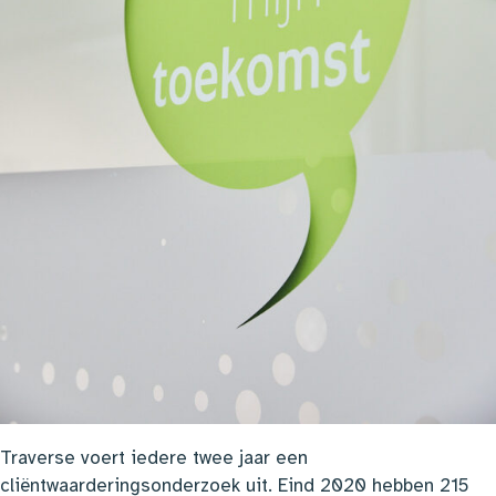
Traverse voert iedere twee jaar een
cliëntwaarderingsonderzoek uit. Eind 2020 hebben 215